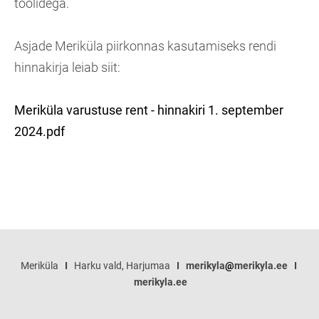
toolidega.
Asjade Meriküla piirkonnas kasutamiseks rendi
hinnakirja leiab siit:
Meriküla varustuse rent - hinnakiri 1. september
2024.pdf
Meriküla
I
Harku vald, Harjumaa
I
merikyla
@
merikyla.ee
I
merikyla.ee