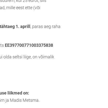
suurem, kui 25 eurot, siis
d, mille eest ette (või
tähtaeg 1. aprill
, paras aeg raha
lts
EE397700771003375838
i olda seltsi liige, on võimalik
use liikmed on:
Pärn ja Madis Metsma.