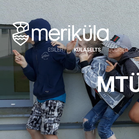
ESILEHT
KÜLASELTS
UUDISED
K
MTÜ