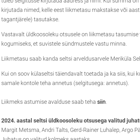
tuleb selgitusse kirjutada aadress ja nimi. Kui summa on 
kirjutada nimed, kelle eest liikmetasu makstakse või aasta
tagantjärele) tasutakse.
Vastavalt üldkoosoleku otsusele on liikmetasu tasumise
kogumiseks, et suvistele sündmustele vastu minna.
Liikmetasu saab kanda seltsi arveldusarvele Meriküla Se
Kui on soov külaseltsi täiendavalt toetada ja ka siis, kui ku
samale kontole teha annetus (selgitusega: annetus).
Liikmeks astumise avalduse saab teha
siin
.
2024. aastal seltsi üldkoosoleku otsusega valitud juhat
Margit Metsma, Andri Talts, Gerd-Rainer Luhalep, Argo 
Juhatus on valitud kolmeks aastaks.