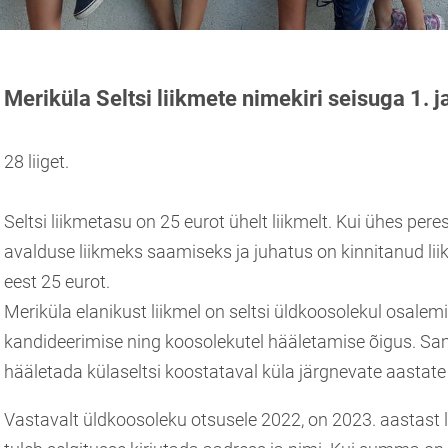
Meriküla Seltsi liikmete nimekiri seisuga 1. 
28 liiget.
Seltsi liikmetasu on 25 eurot ühelt liikmelt. Kui ühes pere
avalduse liikmeks saamiseks ja juhatus on kinnitanud lii
eest 25 eurot.
Meriküla elanikust liikmel on seltsi üldkoosolekul osalemi
kandideerimise ning koosolekutel hääletamise õigus. Samu
hääletada külaseltsi koostataval küla järgnevate aastate
Vastavalt üldkoosoleku otsusele 2022, on 2023. aastast 