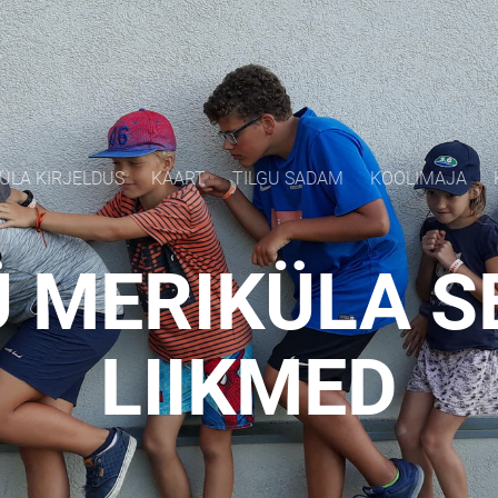
ÜLA KIRJELDUS
KAART
TILGU SADAM
KOOLIMAJA
 MERIKÜLA S
LIIKMED