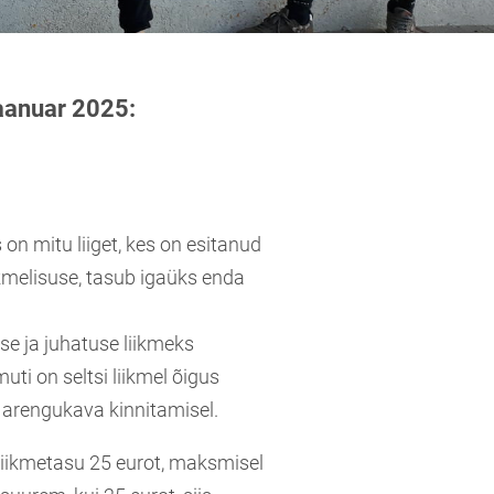
jaanuar 2025:
s on mitu liiget, kes on esitanud
kmelisuse, tasub igaüks enda
se ja juhatuse liikmeks
ti on seltsi liikmel õigus
 arengukava kinnitamisel.
liikmetasu 25 eurot, maksmisel