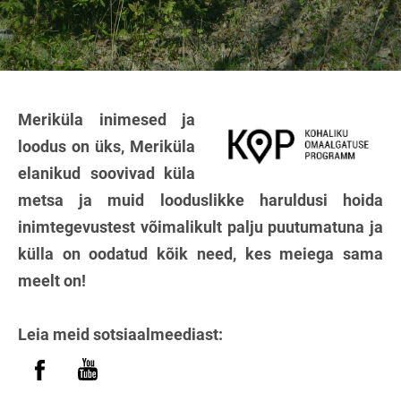
Meriküla inimesed ja
loodus on üks, Meriküla
elanikud soovivad küla
metsa ja muid looduslikke haruldusi hoida
inimtegevustest võimalikult palju puutumatuna ja
külla on oodatud kõik need, kes meiega sama
meelt on!
Leia meid sotsiaalmeediast: