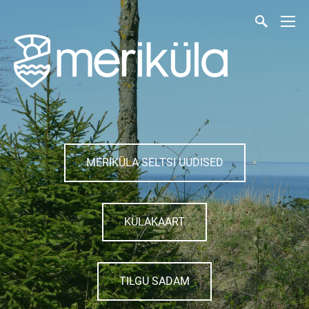
MERIKÜLA SELTSI UUDISED
KÜLAKAART
TILGU SADAM