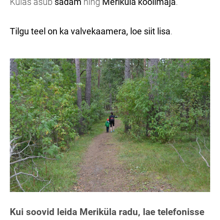
Külas asub
sadam
ning
Meriküla koolimaja
.
Tilgu teel on ka valvekaamera, loe siit lisa
.
Kui soovid leida Meriküla radu, lae telefonisse