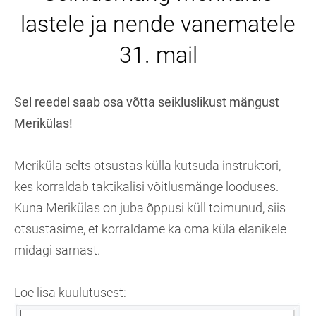
lastele ja nende vanematele
31. mail
Sel reedel saab osa võtta seikluslikust mängust
Merikülas!
Meriküla selts otsustas külla kutsuda instruktori,
kes korraldab taktikalisi võitlusmänge looduses.
Kuna Merikülas on juba õppusi küll toimunud, siis
otsustasime, et korraldame ka oma küla elanikele
midagi sarnast.
Loe lisa kuulutusest: