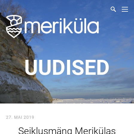
UUDISED
27. MAI 2019
Seiklusmäng Merikülas